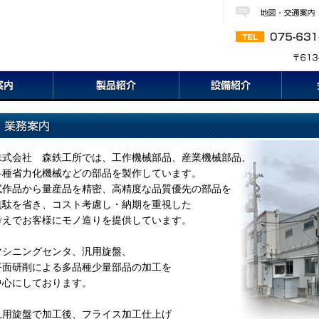
株式会社 森鉄工所では、工作機械部品、産業機械部品、
各種省力化機械などの部品を製作しています。
試作品から量産品を精密、高精度な品質優先の部品を
無駄を省き、コスト考慮し・納期を重視した
考えでお客様にモノ造りを提供しています。
マシニングセンタ、汎用旋盤、
平面研削による多品種少量部品の加工を
中心にしております。
汎用旋盤で加工後、フライス加工仕上げ